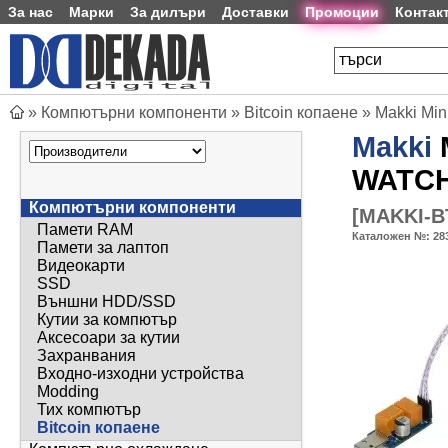
За нас
Марки
За дилъри
Доставки
Промоции
Контак
»
Компютърни компоненти
»
Bitcoin копаене
»
Makki Mi
Makki
M
WATC
Компютърни компоненти
[
MAKKI-
Памети RAM
Каталожен №:
28
Памети за лаптоп
Видеокарти
SSD
Външни HDD/SSD
Кутии за компютър
Аксесоари за кутии
Захранвания
Входно-изходни устройства
Modding
Тих компютър
Bitcoin копаене