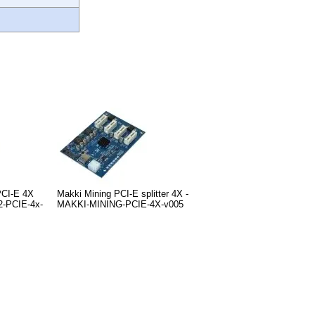
PCI-E 4X
Makki Mining PCI-E splitter 4X -
2-PCIE-4x-
MAKKI-MINING-PCIE-4X-v005