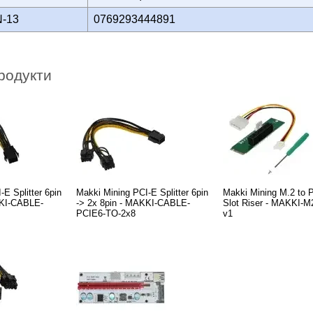
N-13
0769293444891
родукти
E Splitter 6pin
Makki Mining PCI-E Splitter 6pin
Makki Mining M.2 to 
KKI-CABLE-
-> 2x 8pin - MAKKI-CABLE-
Slot Riser - MAKKI-M
PCIE6-TO-2x8
v1