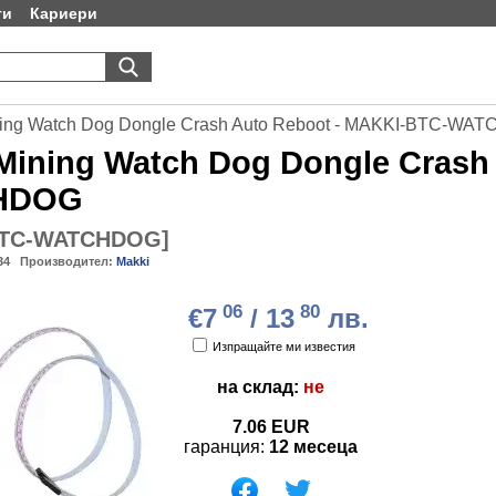
ти
Кариери
ning Watch Dog Dongle Crash Auto Reboot - MAKKI-BTC-WA
ining Watch Dog Dongle Crash
HDOG
BTC-WATCHDOG
]
34
Производител:
Makki
06
80
€7
/ 13
лв.
Изпращайте ми известия
на склад:
не
7.06
EUR
гаранция:
12 месеца