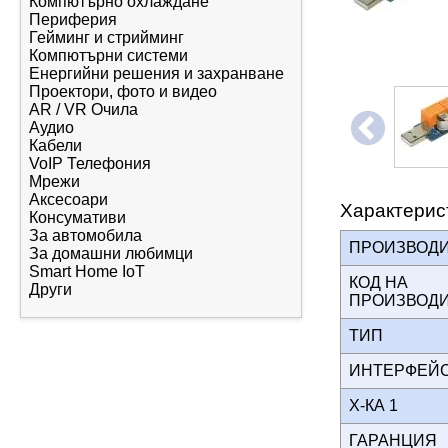
Компютърно охлаждане
Периферия
Гейминг и стрийминг
Компютърни системи
Енергийни решения и захранване
Проектори, фото и видео
AR / VR Очила
Аудио
Кабели
VoIP Телефония
Мрежи
Аксесоари
Характерис
Консумативи
За автомобила
ПРОИЗВОД
За домашни любимци
Smart Home IoT
КОД НА
Други
ПРОИЗВОД
ТИП
ИНТЕРФЕ
Х-КА 1
ГАРАНЦИЯ