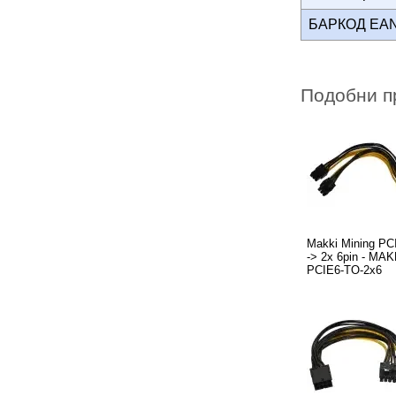
БАРКОД EA
Подобни п
Makki Mining PCI-
-> 2x 6pin - MA
PCIE6-TO-2x6