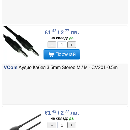
42
77
€1
/ 2
лв.
на склад:
да
-
+
Поръчай
VCom
Аудио Кабел 3.5mm Stereo M / M - CV201-0.5m
42
77
€1
/ 2
лв.
на склад:
да
-
+