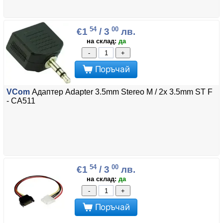
54
00
€1
/ 3
лв.
на склад:
да
-
+
Поръчай
VCom
Адаптер Adapter 3.5mm Stereo M / 2x 3.5mm ST F
- CA511
54
00
€1
/ 3
лв.
на склад:
да
-
+
Поръчай