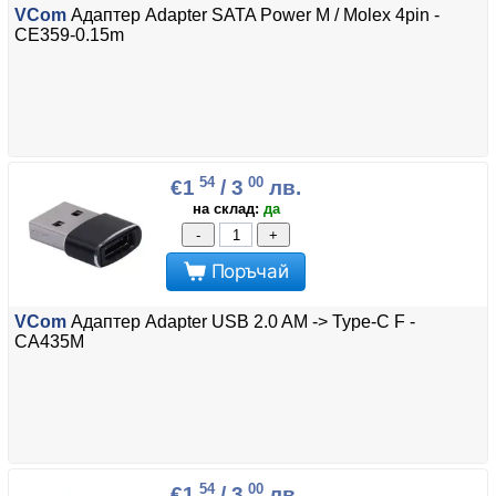
VCom
Адаптер Adapter SATA Power M / Molex 4pin -
CE359-0.15m
54
00
€1
/ 3
лв.
на склад:
да
-
+
Поръчай
VCom
Адаптер Adapter USB 2.0 AM -> Type-C F -
CA435M
54
00
€1
/ 3
лв.