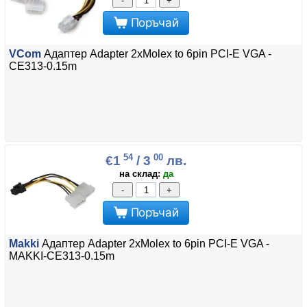
-
+
Поръчай
VCom
Адаптер Adapter 2xMolex to 6pin PCI-E VGA -
CE313-0.15m
54
00
€1
/ 3
лв.
на склад:
да
-
+
Поръчай
Makki
Адаптер Adapter 2xMolex to 6pin PCI-E VGA -
MAKKI-CE313-0.15m