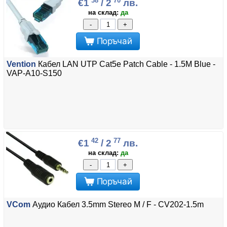
38
70
€1
/ 2
лв.
на склад:
да
-
+
Поръчай
Vention
Кабел LAN UTP Cat5e Patch Cable - 1.5M Blue -
VAP-A10-S150
42
77
€1
/ 2
лв.
на склад:
да
-
+
Поръчай
VCom
Аудио Кабел 3.5mm Stereo M / F - CV202-1.5m