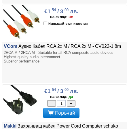
54
00
€1
/ 3
лв.
на склад:
не
Изпращайте ми известия
VCom
Аудио Кабел RCA 2x M / RCA 2x M - CV022-1.8m
2RCA M / 2RCA M - Suitable for all RCA composite audio devices
Highest quality audio interconnect
Superior performance
54
00
€1
/ 3
лв.
на склад:
да
-
+
Поръчай
Makki
Захранващ кабел Power Cord Computer schuko