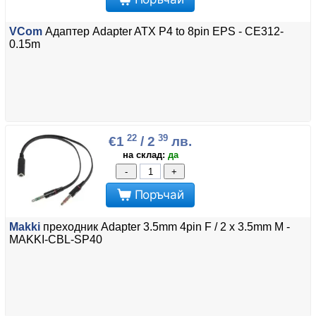
VCom
Адаптер Adapter ATX P4 to 8pin EPS - CE312-
0.15m
22
39
€1
/ 2
лв.
на склад:
да
-
+
Поръчай
Makki
преходник Adapter 3.5mm 4pin F / 2 x 3.5mm M -
MAKKI-CBL-SP40