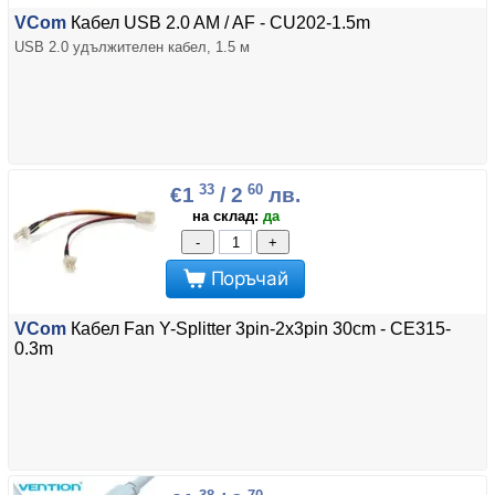
VCom
Кабел USB 2.0 AM / AF - CU202-1.5m
USB 2.0 удължителен кабел, 1.5 м
33
60
€1
/ 2
лв.
на склад:
да
-
+
Поръчай
VCom
Кабел Fan Y-Splitter 3pin-2x3pin 30cm - CE315-
0.3m