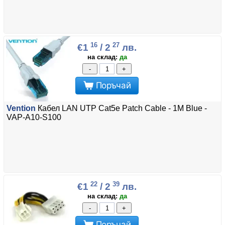
16
27
€1
/ 2
лв.
на склад:
да
-
+
Поръчай
Vention
Кабел LAN UTP Cat5e Patch Cable - 1M Blue -
VAP-A10-S100
22
39
€1
/ 2
лв.
на склад:
да
-
+
Поръчай