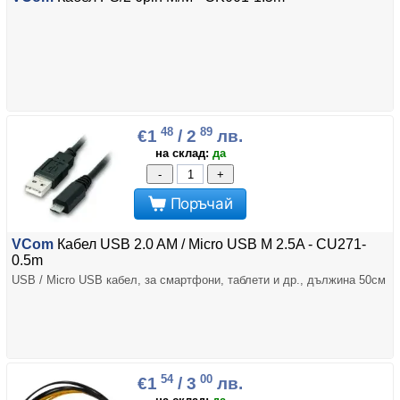
48
89
€1
/ 2
лв.
на склад:
да
-
+
Поръчай
VCom
Кабел USB 2.0 AM / Micro USB M 2.5A - CU271-
0.5m
USB / Micro USB кабел, за смартфони, таблети и др., дължина 50см
54
00
€1
/ 3
лв.