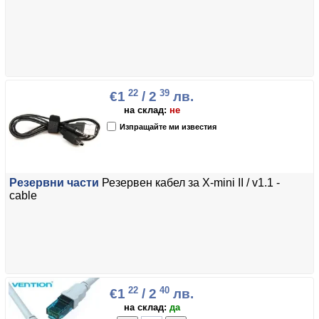
22
39
€1
/ 2
лв.
на склад:
не
Изпращайте ми известия
Резервни части
Резервен кабел за X-mini II / v1.1 -
cable
22
40
€1
/ 2
лв.
на склад:
да