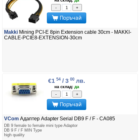
на склад:
да
-
+
Поръчай
Makki
Mining PCI-E 8pin Extension cable 30cm - MAKKI-
CABLE-PCIE8-EXTENSION-30cm
54
00
€1
/ 3
лв.
на склад:
да
-
+
Поръчай
VCom
Адаптер Adapter Serial DB9 F / F - CA085
DB 9 female to female mini type Adaptor
DB 9 F / F MIN Type
high quality