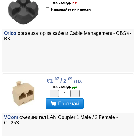
на склад:
не
Изпращайте ми известия
Orico
организатор за кабели Cable Management - CBSX-
BK
07
09
€1
/ 2
лв.
на склад:
да
-
+
Поръчай
VCom
съединител LAN Coupler 1 Male / 2 Female -
CT253