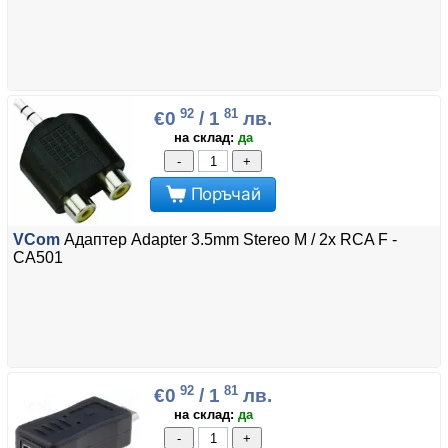
92
81
€0
/ 1
лв.
на склад:
да
-
+
Поръчай
VCom
Адаптер Adapter 3.5mm Stereo M / 2x RCA F -
CA501
92
81
€0
/ 1
лв.
на склад:
да
-
+