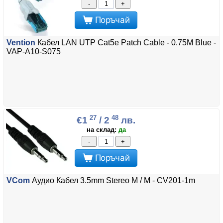
-
+
Поръчай
Vention
Кабел LAN UTP Cat5e Patch Cable - 0.75M Blue -
VAP-A10-S075
27
48
€1
/ 2
лв.
на склад:
да
-
+
Поръчай
VCom
Аудио Кабел 3.5mm Stereo M / M - CV201-1m