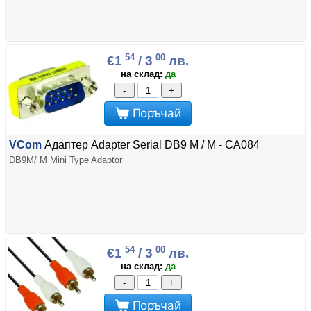
54
00
€1
/ 3
лв.
на склад:
да
-
+
Поръчай
VCom
Адаптер Adapter Serial DB9 M / M - CA084
DB9M/ M Mini Type Adaptor
54
00
€1
/ 3
лв.
на склад:
да
-
+
Поръчай