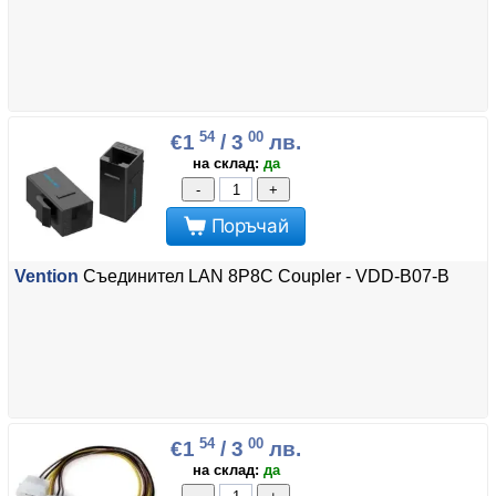
54
00
€1
/ 3
лв.
на склад:
да
-
+
Поръчай
Vention
Съединител LAN 8P8C Coupler - VDD-B07-B
54
00
€1
/ 3
лв.
на склад:
да