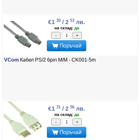
30
53
€1
/ 2
лв.
на склад:
да
-
+
Поръчай
VCom
Кабел PS/2 6pin M/M - CK001-5m
31
56
€1
/ 2
лв.
на склад:
да
-
+
Поръчай