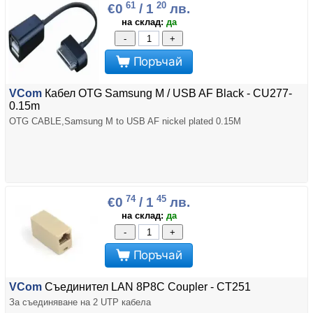
61
20
€0
/ 1
лв.
на склад:
да
-
+
Поръчай
VCom
Кабел OTG Samsung M / USB AF Black - CU277-
0.15m
OTG CABLE,Samsung M to USB AF nickel plated 0.15M
74
45
€0
/ 1
лв.
на склад:
да
-
+
Поръчай
VCom
Съединител LAN 8P8C Coupler - CT251
За съединяване на 2 UTP кабела