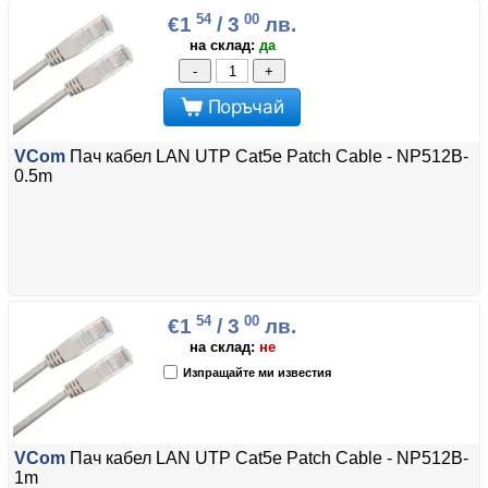
54
00
€1
/ 3
лв.
на склад:
да
-
+
Поръчай
VCom
Пач кабел LAN UTP Cat5e Patch Cable - NP512B-
0.5m
54
00
€1
/ 3
лв.
на склад:
не
Изпращайте ми известия
VCom
Пач кабел LAN UTP Cat5e Patch Cable - NP512B-
1m