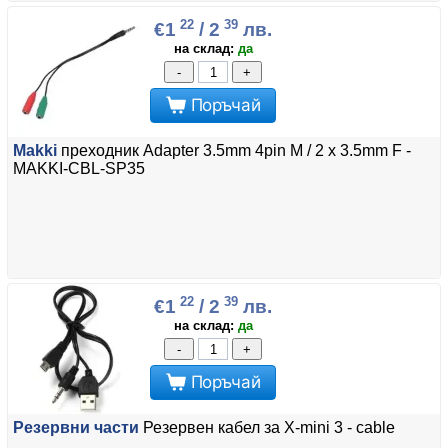
22
39
€1
/ 2
лв.
на склад:
да
-
+
Поръчай
Makki
преходник Adapter 3.5mm 4pin M / 2 x 3.5mm F -
MAKKI-CBL-SP35
22
39
€1
/ 2
лв.
на склад:
да
-
+
Поръчай
Резервни части
Резервен кабел за X-mini 3 - cable