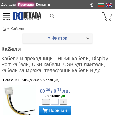
Доставки
Промоции
Контакти
меню
»
Кабели
Филтри
Кабели
Кабели и преходници - HDMI кабели, Display
Port кабели, USB кабели, USB удължители,
кабели за мрежа, телефонни кабели и др.
Показани
1
-
585
(всичко
585
позиции)
36
71
€0
/ 0
лв.
на склад:
да
-
+
Поръчай