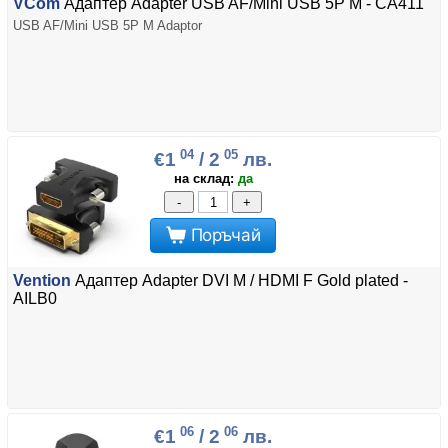
VCom
Адаптер Adapter USB AF/Mini USB 5P M - CA411
USB AF/Mini USB 5P M Adaptor
04
05
€1
/ 2
лв.
на склад:
да
-
+
Поръчай
Vention
Адаптер Adapter DVI M / HDMI F Gold plated -
AILB0
06
06
€1
/ 2
лв.