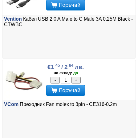
Поръчай
Vention
Кабел USB 2.0 A Male to C Male 3A 0.25M Black -
CTWBC
45
84
€1
/ 2
лв.
на склад:
да
-
+
Поръчай
VCom
Преходник Fan molex to 3pin - CE316-0.2m