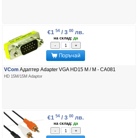
54
00
€1
/ 3
лв.
на склад:
да
-
+
Поръчай
VCom
Адаптер Adapter VGA HD15 M / M - CA081
HD 15M/15M Adaptor
54
00
€1
/ 3
лв.
на склад:
да
-
+