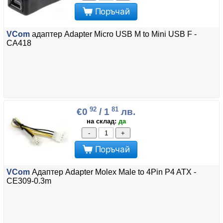
Поръчай
VCom
адаптер Adapter Micro USB M to Mini USB F -
CA418
92
81
€0
/ 1
лв.
на склад:
да
-
+
Поръчай
VCom
Адаптер Adapter Molex Male to 4Pin P4 ATX -
CE309-0.3m