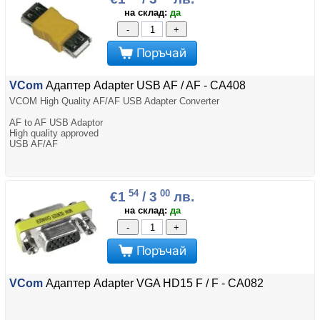
на склад:
да
-
+
Поръчай
VCom
Адаптер Adapter USB AF / AF - CA408
VCOM High Quality AF/AF USB Adapter Converter
AF to AF USB Adaptor
High quality approved
USB AF/AF
54
00
€1
/ 3
лв.
на склад:
да
-
+
Поръчай
VCom
Адаптер Adapter VGA HD15 F / F - CA082