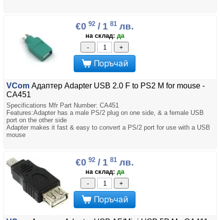
92
81
€0
/ 1
лв.
на склад:
да
-
+
Поръчай
VCom
Адаптер Adapter USB 2.0 F to PS2 M for mouse -
CA451
Specifications Mfr Part Number: CA451
Features:Adapter has a male PS/2 plug on one side, & a female USB
port on the other side
Adapter makes it fast & easy to convert a PS/2 port for use with a USB
mouse
No software or drivers required; Passive adapter only
?Must be used by mice that are both USB & PS/2 compatible
92
81
€0
/ 1
лв.
Connector Type: USB 2.0 Female Connector, PS2 Male Connector
Color: Green
на склад:
да
-
+
Поръчай