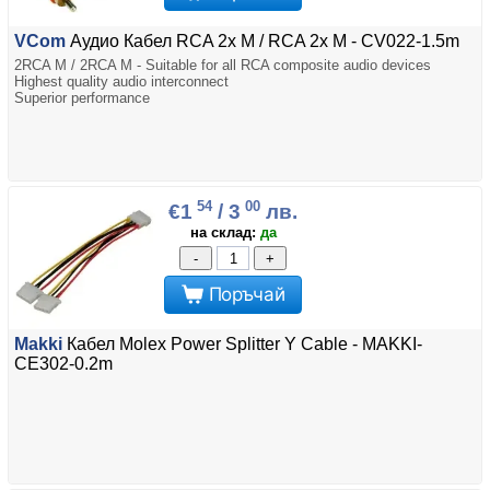
VCom
Аудио Кабел RCA 2x M / RCA 2x M - CV022-1.5m
2RCA M / 2RCA M - Suitable for all RCA composite audio devices
Highest quality audio interconnect
Superior performance
54
00
€1
/ 3
лв.
на склад:
да
-
+
Поръчай
Makki
Кабел Molex Power Splitter Y Cable - MAKKI-
CE302-0.2m