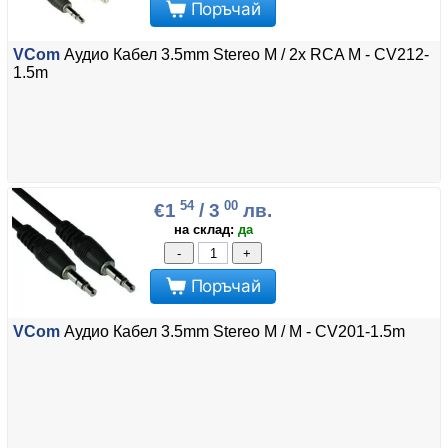
Поръчай
VCom
Аудио Кабел 3.5mm Stereo M / 2x RCA M - CV212-
1.5m
54
00
€1
/ 3
лв.
на склад:
да
-
+
Поръчай
VCom
Аудио Кабел 3.5mm Stereo M / M - CV201-1.5m