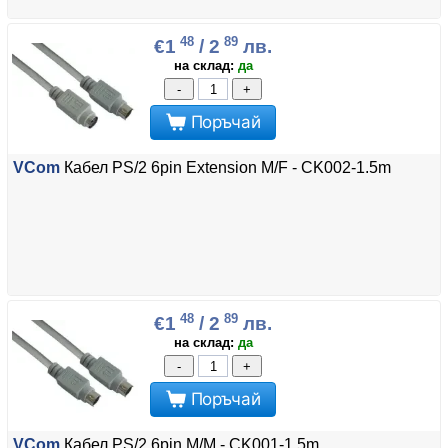
48
89
€1
/ 2
лв.
на склад:
да
-
+
Поръчай
VCom
Кабел PS/2 6pin Extension M/F - CK002-1.5m
48
89
€1
/ 2
лв.
на склад:
да
-
+
Поръчай
VCom
Кабел PS/2 6pin M/M - CK001-1.5m