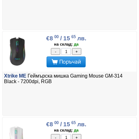
00
65
€8
/ 15
лв.
на склад:
да
-
+
Поръчай
Xtrike ME
Геймърска мишка Gaming Mouse GM-314
Black - 7200dpi, RGB
00
65
€8
/ 15
лв.
на склад:
да
-
+