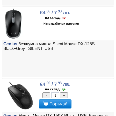
06
93
€4
/ 7
лв.
на склад:
не
Изпращайте ми известия
Genius
безшумна мишка Silent Mouse DX-125S
Black+Grey - SILENT, USB
06
93
€4
/ 7
лв.
на склад:
да
-
+
Поръчай
Genius
Мишка Mouse DX-150X Black - USB, Ergonomic