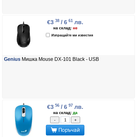
38
61
€3
/ 6
лв.
на склад:
не
Изпращайте ми известия
Genius
Мишка Mouse DX-101 Black - USB
56
97
€3
/ 6
лв.
на склад:
да
-
+
Поръчай