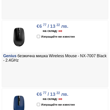
77
22
€6
/ 13
лв.
на склад:
не
Изпращайте ми известия
Genius
безжична мишка Wireless Mouse - NX-7007 Black
- 2.4GHz
77
22
€6
/ 13
лв.
на склад:
не
Изпращайте ми известия