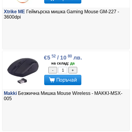
Xtrike ME
Геймърска мишка Gaming Mouse GM-227 -
3600dpi
52
80
€5
/ 10
лв.
на склад:
да
-
+
Поръчай
Makki
Безжична Мишка Mouse Wireless - MAKKI-MSX-
005