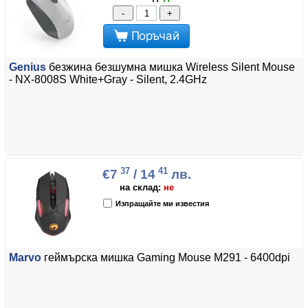
-
+
Поръчай
Genius
безжина безшумна мишка Wireless Silent Mouse
- NX-8008S White+Gray - Silent, 2.4GHz
37
41
€7
/ 14
лв.
на склад:
не
Изпращайте ми известия
Marvo
геймърска мишка Gaming Mouse M291 - 6400dpi