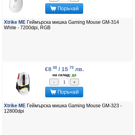
Поръчай
Xtrike ME
Геймърска мишка Gaming Mouse GM-314
White - 7200dpi, RGB
08
79
€8
/ 15
лв.
на склад:
да
-
+
Поръчай
Xtrike ME
Геймърска мишка Gaming Mouse GM-323 -
12800dpi