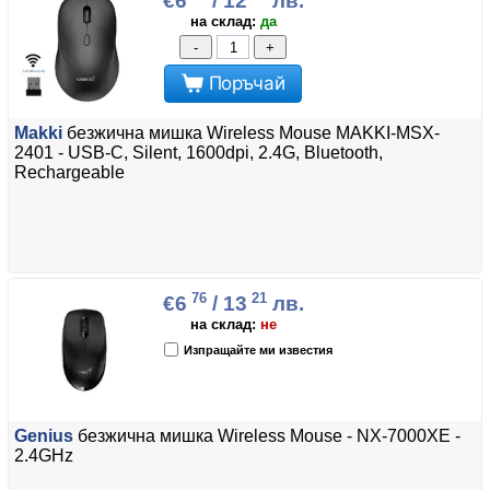
€6
/ 12
лв.
на склад:
да
-
+
Поръчай
Makki
безжична мишка Wireless Mouse MAKKI-MSX-
2401 - USB-C, Silent, 1600dpi, 2.4G, Bluetooth,
Rechargeable
76
21
€6
/ 13
лв.
на склад:
не
Изпращайте ми известия
Genius
безжична мишка Wireless Mouse - NX-7000XE -
2.4GHz