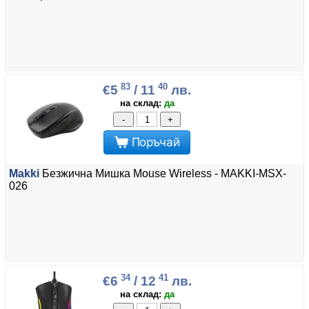
83
40
€5
/ 11
лв.
на склад:
да
-
+
Поръчай
Makki
Безжична Мишка Mouse Wireless - MAKKI-MSX-
026
34
41
€6
/ 12
лв.
на склад:
да