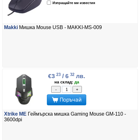
Изпращайте ми известия
Makki
Мишка Mouse USB - MAKKI-MS-009
23
32
€3
/ 6
лв.
на склад:
да
-
+
Поръчай
Xtrike ME
Геймърска мишка Gaming Mouse GM-110 -
3600dpi