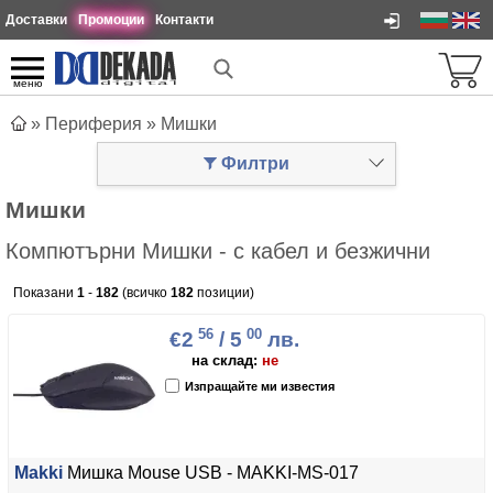
Доставки
Промоции
Контакти
меню
»
Периферия
»
Мишки
Филтри
Мишки
Компютърни Мишки - с кабел и безжични
Показани
1
-
182
(всичко
182
позиции)
56
00
€2
/ 5
лв.
на склад:
не
Изпращайте ми известия
Makki
Мишка Mouse USB - MAKKI-MS-017