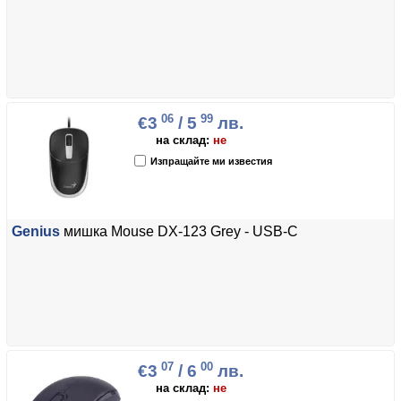
06
99
€3
/ 5
лв.
на склад:
не
Изпращайте ми известия
Genius
мишка Mouse DX-123 Grey - USB-C
07
00
€3
/ 6
лв.
на склад:
не