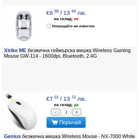
90
49
€6
/ 13
лв.
на склад:
не
Изпращайте ми известия
Xtrike ME
безжична геймърска мишка Wireless Gaming
Mouse GW-114 - 1600dpi, Bluetooth, 2.4G
01
72
€7
/ 13
лв.
на склад:
да
-
+
Поръчай
Genius
безжична мишка Wireless Mouse - NX-7000 White