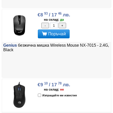
93
46
€8
/ 17
лв.
на склад:
да
-
+
Поръчай
Genius
безжична мишка Wireless Mouse NX-7015 - 2.4G,
Black
10
78
€9
/ 17
лв.
на склад:
не
Изпращайте ми известия