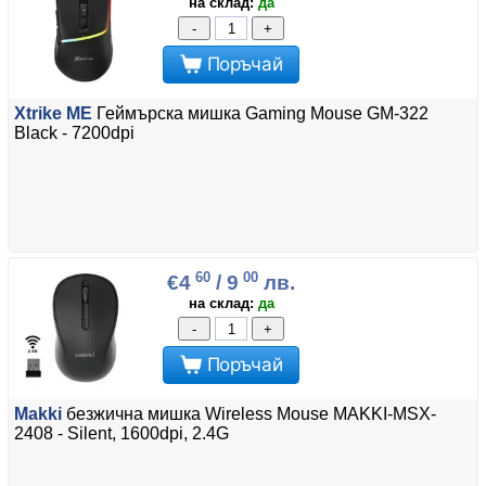
на склад:
да
-
+
Поръчай
Xtrike ME
Геймърска мишка Gaming Mouse GM-322
Black - 7200dpi
60
00
€4
/ 9
лв.
на склад:
да
-
+
Поръчай
Makki
безжична мишка Wireless Mouse MAKKI-MSX-
2408 - Silent, 1600dpi, 2.4G