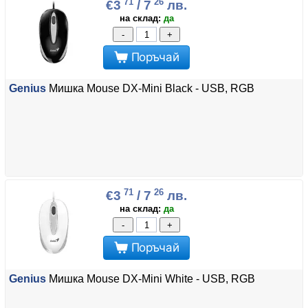
71
26
€3
/ 7
лв.
на склад:
да
-
+
Поръчай
Genius
Мишка Mouse DX-Mini Black - USB, RGB
71
26
€3
/ 7
лв.
на склад:
да
-
+
Поръчай
Genius
Мишка Mouse DX-Mini White - USB, RGB