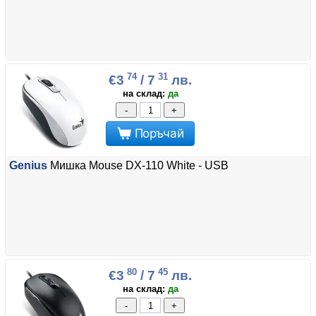
74
31
€3
/ 7
лв.
на склад:
да
-
+
Поръчай
Genius
Мишка Mouse DX-110 White - USB
80
45
€3
/ 7
лв.
на склад:
да
-
+