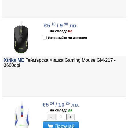
10
98
€5
/ 9
лв.
на склад:
не
Изпращайте ми известия
Xtrike ME
Геймърска мишка Gaming Mouse GM-217 -
3600dpi
24
26
€5
/ 10
лв.
на склад:
да
-
+
Поръчай