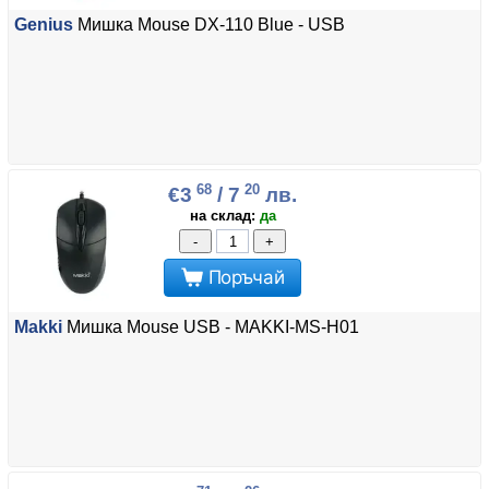
Genius
Мишка Mouse DX-110 Blue - USB
68
20
€3
/ 7
лв.
на склад:
да
-
+
Поръчай
Makki
Мишка Mouse USB - MAKKI-MS-H01