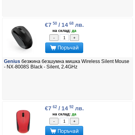
50
68
€7
/ 14
лв.
на склад:
да
-
+
Поръчай
Genius
безжина безшумна мишка Wireless Silent Mouse
- NX-8008S Black - Silent, 2.4GHz
62
92
€7
/ 14
лв.
на склад:
да
-
+
Поръчай