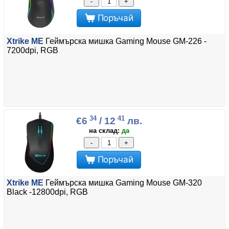
-
+
Поръчай
Xtrike ME
Геймърска мишка Gaming Mouse GM-226 -
7200dpi, RGB
34
41
€6
/ 12
лв.
на склад:
да
-
+
Поръчай
Xtrike ME
Геймърска мишка Gaming Mouse GM-320
Black -12800dpi, RGB