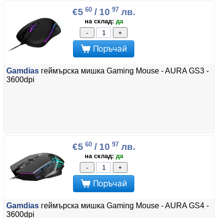
60
97
€5
/ 10
лв.
на склад:
да
-
+
Поръчай
Gamdias
геймърска мишка Gaming Mouse - AURA GS3 -
3600dpi
60
97
€5
/ 10
лв.
на склад:
да
-
+
Поръчай
Gamdias
геймърска мишка Gaming Mouse - AURA GS4 -
3600dpi