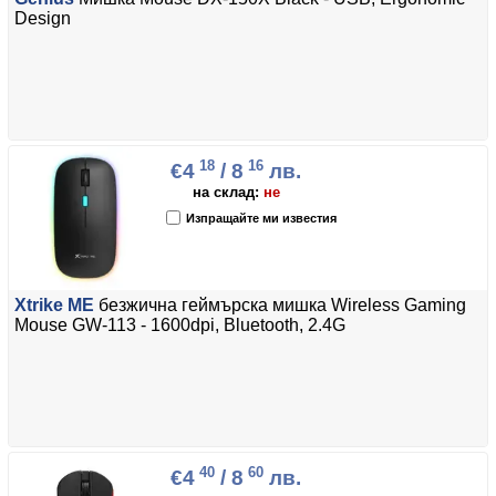
Design
18
16
€4
/ 8
лв.
на склад:
не
Изпращайте ми известия
Xtrike ME
безжична геймърска мишка Wireless Gaming
Mouse GW-113 - 1600dpi, Bluetooth, 2.4G
40
60
€4
/ 8
лв.