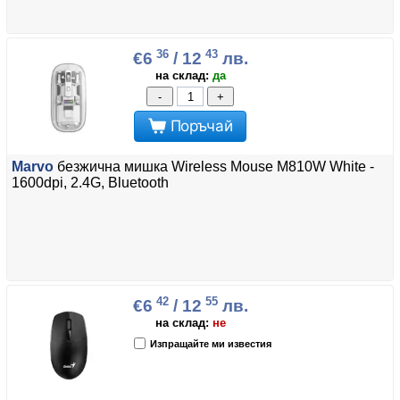
36
43
€6
/ 12
лв.
на склад:
да
-
+
Поръчай
Marvo
безжична мишка Wireless Mouse M810W White -
1600dpi, 2.4G, Bluetooth
42
55
€6
/ 12
лв.
на склад:
не
Изпращайте ми известия