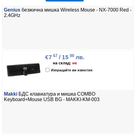
Genius
безжична мишка Wireless Mouse - NX-7000 Red -
2.4GHz
67
00
€7
/ 15
лв.
на склад:
не
Изпращайте ми известия
Makki
БДС клавиатура и мишка COMBO
Keyboard+Mouse USB BG - MAKKI-KM-003