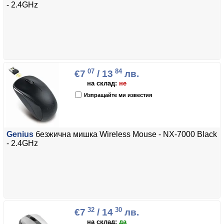
- 2.4GHz
07
84
€7
/ 13
лв.
на склад:
не
Изпращайте ми известия
Genius
безжична мишка Wireless Mouse - NX-7000 Black
- 2.4GHz
32
30
€7
/ 14
лв.
на склад:
да