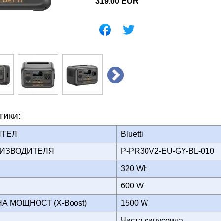
319.00
EUR
тики:
ИТЕЛ
Bluetti
ОИЗВОДИТЕЛЯ
P-PR30V2-EU-GY-BL-010
Т
320 Wh
600 W
А МОЩНОСТ (X-Boost)
1500 W
Р
Чиста синусоида