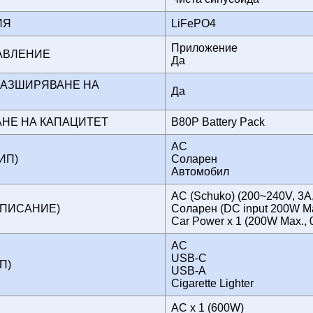
РИЯ
LiFePO4
Приложение
РАВЛЕНИЕ
Да
РАЗШИРЯВАНЕ НА
Да
Т
АНЕ НА КАПАЦИТЕТ
B80P Battery Pack
AC
ТИП)
Соларен
Автомобил
AC (Schuko) (200~240V, 3A,
ОПИСАНИЕ)
Соларен (DC input 200W Max
Car Power x 1 (200W Max., 0
AC
USB-C
ИП)
USB-A
Cigarette Lighter
AC x 1 (600W)