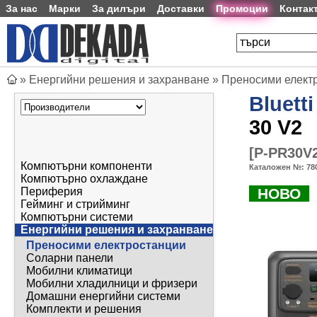
За нас
Марки
За дилъри
Доставки
Промоции
Контак
»
Енергийни решения и захранване
»
Преносими елект
Bluetti
30 V2
[
P-PR30V
Компютърни компоненти
Каталожен №:
78
Компютърно охлаждане
НОВО
Периферия
Гейминг и стрийминг
Компютърни системи
Енергийни решения и захранване
Преносими електростанции
Соларни панели
Мобилни климатици
Мобилни хладилници и фризери
Домашни енергийни системи
Комплекти и решения