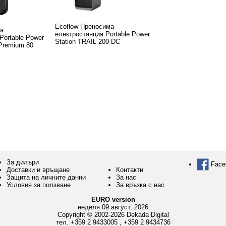
Ecoflow Преносима
ма
електростанция Portable Power
Portable Power
Station TRAIL 200 DC
 Premium 80
За дилъри
Face
Доставки и връщане
Контакти
Защита на личните данни
За нас
Условия за ползване
За връзка с нас
EURO version
неделя 09 август, 2026
Copyright © 2002-2026 Dekada Digital
тел.
+359 2 9433005
,
+359 2 9434736