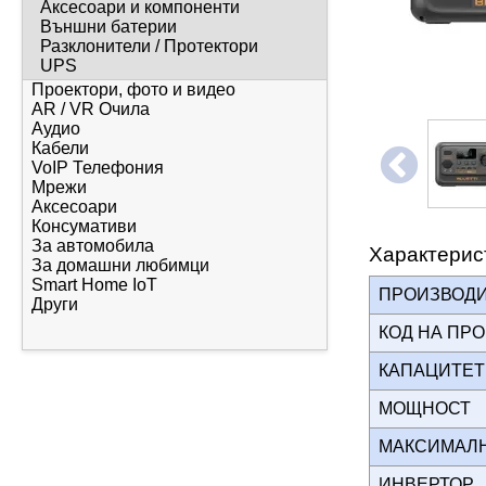
Аксесоари и компоненти
Външни батерии
Разклонители / Протектори
UPS
Проектори, фото и видео
AR / VR Очила
Аудио
Кабели
VoIP Телефония
Мрежи
Аксесоари
Консумативи
За автомобила
Характерис
За домашни любимци
Smart Home IoT
ПРОИЗВОД
Други
КОД НА ПР
КАПАЦИТЕ
МОЩНОСТ
МАКСИМАЛН
ИНВЕРТО