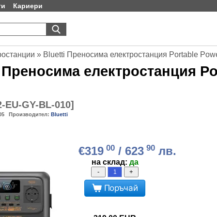
ти
Кариери
ростанции
»
Bluetti Преносима електростанция Portable Powe
Преносима електростанция Por
2-EU-GY-BL-010
]
05
Производител:
Bluetti
00
90
€319
/ 623
лв.
на склад:
да
-
+
Поръчай