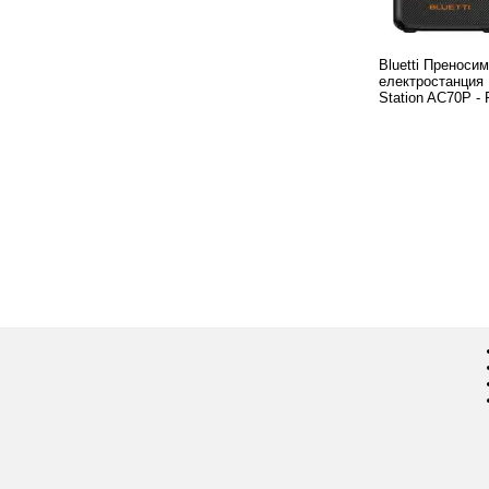
Bluetti Преноси
електростанция 
Station AC70P -