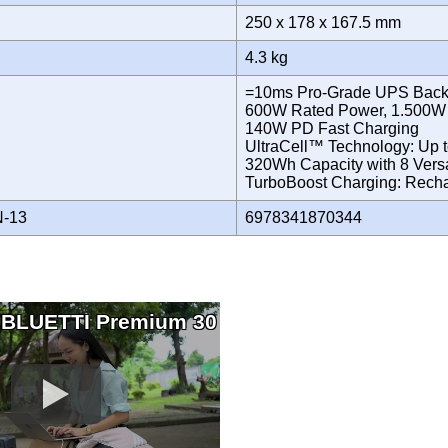
250 x 178 x 167.5 mm
4.3 kg
=10ms Pro-Grade UPS Bac
600W Rated Power, 1.500W 
140W PD Fast Charging
UltraCell™ Technology: Up t
320Wh Capacity with 8 Versa
TurboBoost Charging: Recha
N-13
6978341870344
 BLUETTI Premium 30