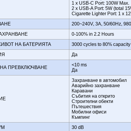
1 x USB-C Port: 100W Max.
2 x USB-A Port: 5W (total 1
Cigarette Lighter Port: 1 x
НВАНЕ
200~240V, 3A, 50/60Hz, 98
ЗАХРАНВАНЕ
0-100% in 2.2 Hours
ЖИВОТ НА БАТЕРИЯТА
3000 cycles to 80% capacit
ЦИЯ
Да
<10 ms
 НА ПРЕВКЛЮЧВАНЕ
Да
Захранване в автомобил
Аварийно захранване
Каравани
Събития на открито
НИЕ
Строителни обекти
Пътешествия
Мобилни офиси
Къмпинг
ШУМ
30 dB