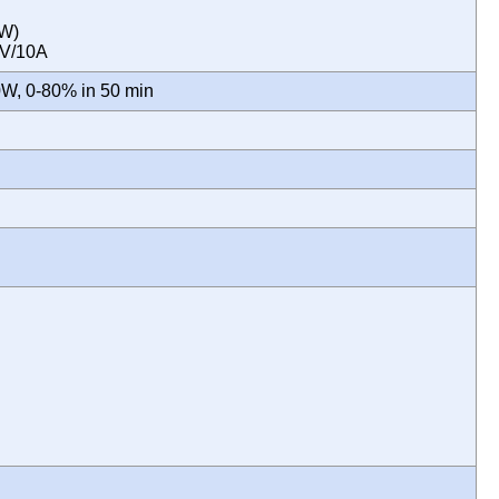
5W)
 12V/10A
0W, 0-80% in 50 min
y