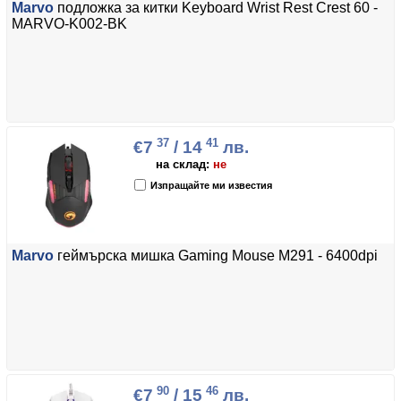
Marvo
подложка за китки Keyboard Wrist Rest Crest 60 -
MARVO-K002-BK
37
41
€7
/ 14
лв.
на склад:
не
Изпращайте ми известия
Marvo
геймърска мишка Gaming Mouse M291 - 6400dpi
90
46
€7
/ 15
лв.