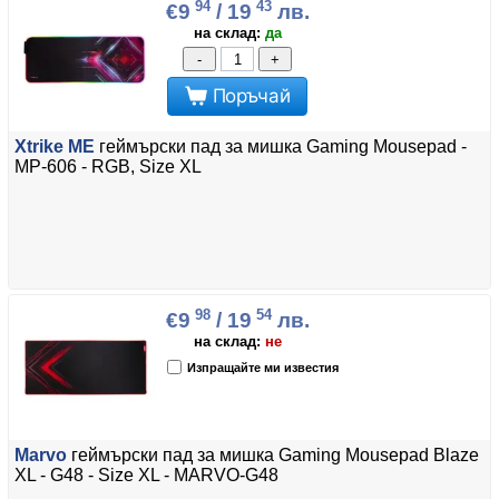
94
43
€9
/ 19
лв.
на склад:
да
-
+
Поръчай
Xtrike ME
геймърски пад за мишка Gaming Mousepad -
MP-606 - RGB, Size XL
98
54
€9
/ 19
лв.
на склад:
не
Изпращайте ми известия
Marvo
геймърски пад за мишка Gaming Mousepad Blaze
XL - G48 - Size XL - MARVO-G48