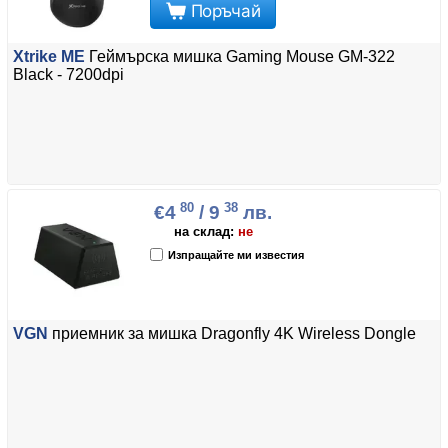
Поръчай
Xtrike ME
Геймърска мишка Gaming Mouse GM-322
Black - 7200dpi
80
38
€4
/ 9
лв.
на склад:
не
Изпращайте ми известия
VGN
приемник за мишка Dragonfly 4K Wireless Dongle