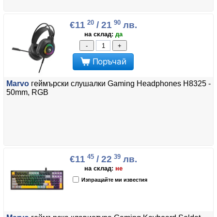
20
90
€11
/ 21
лв.
на склад:
да
-
+
Поръчай
Marvo
геймърски слушалки Gaming Headphones H8325 -
50mm, RGB
45
39
€11
/ 22
лв.
на склад:
не
Изпращайте ми известия