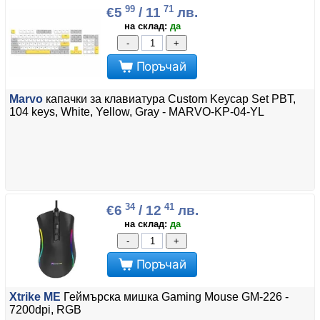
99
71
€5
/ 11
лв.
на склад:
да
-
+
Поръчай
Marvo
капачки за клавиатура Custom Keycap Set PBT,
104 keys, White, Yellow, Gray - MARVO-KP-04-YL
34
41
€6
/ 12
лв.
на склад:
да
-
+
Поръчай
Xtrike ME
Геймърска мишка Gaming Mouse GM-226 -
7200dpi, RGB