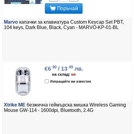
Поръчай
Marvo
капачки за клавиатура Custom Keycap Set PBT,
104 keys, Dark Blue, Black, Cyan - MARVO-KP-01-BL
90
49
€6
/ 13
лв.
на склад:
не
Изпращайте ми известия
Xtrike ME
безжична геймърска мишка Wireless Gaming
Mouse GW-114 - 1600dpi, Bluetooth, 2.4G