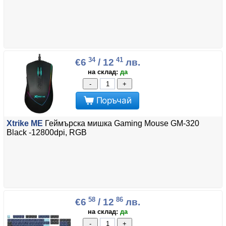
34
41
€6
/ 12
лв.
на склад:
да
-
+
Поръчай
Xtrike ME
Геймърска мишка Gaming Mouse GM-320
Black -12800dpi, RGB
58
86
€6
/ 12
лв.
на склад:
да
-
+