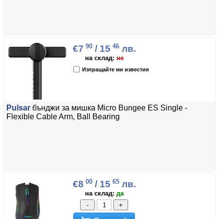
90
46
€7
/ 15
лв.
на склад:
не
Изпращайте ми известия
Pulsar
бънджи за мишка Micro Bungee ES Single -
Flexible Cable Arm, Ball Bearing
00
65
€8
/ 15
лв.
на склад:
да
-
+