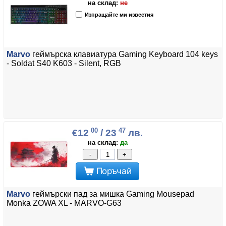
на склад:
не
Изпращайте ми известия
Marvo
геймърска клавиатура Gaming Keyboard 104 keys
- Soldat S40 K603 - Silent, RGB
00
47
€12
/ 23
лв.
на склад:
да
-
+
Поръчай
Marvo
геймърски пад за мишка Gaming Mousepad
Monka ZOWA XL - MARVO-G63