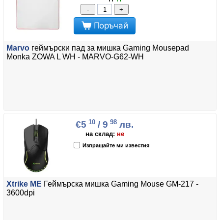
-
+
Поръчай
Marvo
геймърски пад за мишка Gaming Mousepad
Monka ZOWA L WH - MARVO-G62-WH
10
98
€5
/ 9
лв.
на склад:
не
Изпращайте ми известия
Xtrike ME
Геймърска мишка Gaming Mouse GM-217 -
3600dpi