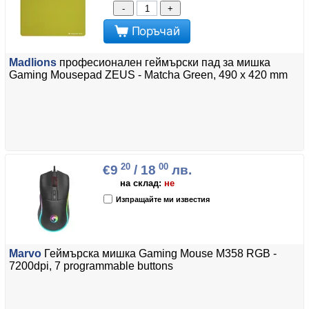
-
+
Поръчай
Madlions
професионален геймърски пад за мишка
Gaming Mousepad ZEUS - Matcha Green, 490 x 420 mm
20
00
€9
/ 18
лв.
на склад:
не
Изпращайте ми известия
Marvo
Геймърска мишка Gaming Mouse M358 RGB -
7200dpi, 7 programmable buttons