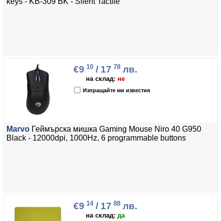
keys - KB-309 BK - Silent Tactile
10
78
€9
/ 17
лв.
на склад:
не
Изпращайте ми известия
Marvo
Геймърска мишка Gaming Mouse Niro 40 G950
Black - 12000dpi, 1000Hz, 6 programmable buttons
14
88
€9
/ 17
лв.
на склад:
да