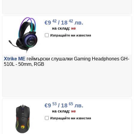
42
42
€9
/ 18
лв.
на склад:
не
Изпращайте ми известия
Xtrike ME
геймърски слушалки Gaming Headphones GH-
510L - 50mm, RGB
53
65
€9
/ 18
лв.
на склад:
не
Изпращайте ми известия