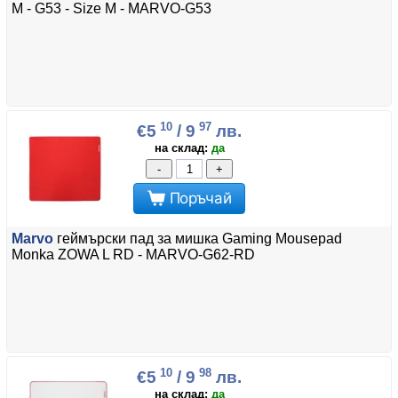
M - G53 - Size M - MARVO-G53
10
97
€5
/ 9
лв.
на склад:
да
-
+
Поръчай
Marvo
геймърски пад за мишка Gaming Mousepad
Monka ZOWA L RD - MARVO-G62-RD
10
98
€5
/ 9
лв.
на склад:
да