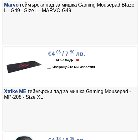
Marvo
геймърски пад за мишка Gaming Mousepad Blaze
L - G49 - Size L - MARVO-G49
03
90
€4
/ 7
лв.
на склад:
не
Изпращайте ми известия
Xtrike ME
геймърски пад за мишка Gaming Mousepad -
MP-208 - Size XL
18
16