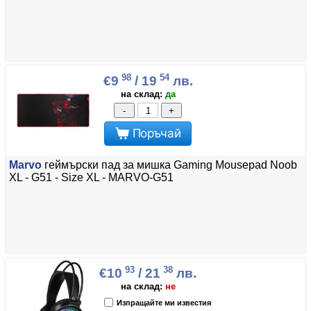
98
54
€9
/ 19
лв.
на склад:
да
-
+
Поръчай
Marvo
геймърски пад за мишка Gaming Mousepad Noob
XL - G51 - Size XL - MARVO-G51
93
38
€10
/ 21
лв.
на склад:
не
Изпращайте ми известия