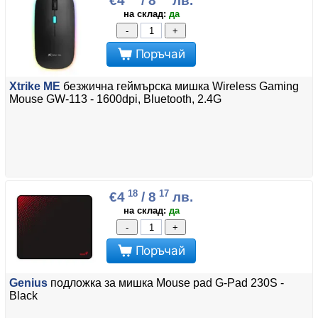
€4
/ 8
лв.
на склад:
да
-
+
Поръчай
Xtrike ME
безжична геймърска мишка Wireless Gaming
Mouse GW-113 - 1600dpi, Bluetooth, 2.4G
18
17
€4
/ 8
лв.
на склад:
да
-
+
Поръчай
Genius
подложка за мишка Mouse pad G-Pad 230S -
Black