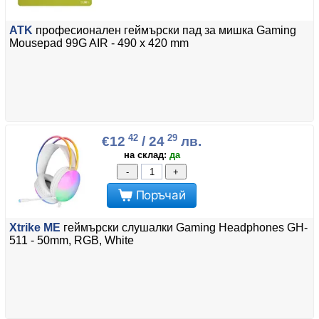
ATK
професионален геймърски пад за мишка Gaming
Mousepad 99G AIR - 490 x 420 mm
42
29
€12
/ 24
лв.
на склад:
да
-
+
Поръчай
Xtrike ME
геймърски слушалки Gaming Headphones GH-
511 - 50mm, RGB, White