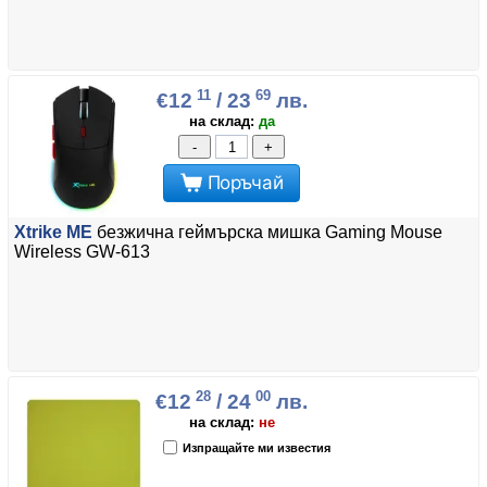
11
69
€12
/ 23
лв.
на склад:
да
-
+
Поръчай
Xtrike ME
безжична геймърска мишка Gaming Mouse
Wireless GW-613
28
00
€12
/ 24
лв.
на склад:
не
Изпращайте ми известия