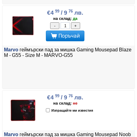
99
76
€4
/ 9
лв.
на склад:
да
-
+
Поръчай
Marvo
геймърски пад за мишка Gaming Mousepad Blaze
M - G55 - Size M - MARVO-G55
99
76
€4
/ 9
лв.
на склад:
не
Изпращайте ми известия
Marvo
геймърски пад за мишка Gaming Mousepad Noob