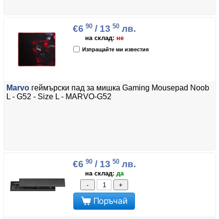
90
50
€6
/ 13
лв.
на склад:
не
Изпращайте ми известия
Marvo
геймърски пад за мишка Gaming Mousepad Noob
L - G52 - Size L - MARVO-G52
90
50
€6
/ 13
лв.
на склад:
да
-
+
Поръчай