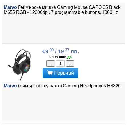
Marvo
Геймърска мишка Gaming Mouse CAPO 35 Black
M655 RGB - 12000dpi, 7 programmable buttons, 1000Hz
90
37
€9
/ 19
лв.
на склад:
да
-
+
Поръчай
Marvo
геймърски слушалки Gaming Headphones H8326