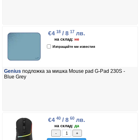
18
17
€4
/ 8
лв.
на склад:
не
Изпращайте ми известия
Genius
подложка за мишка Mouse pad G-Pad 230S -
Blue Grey
40
60
€4
/ 8
лв.
на склад:
да
-
+