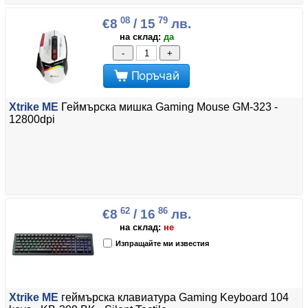
08
79
€8
/ 15
лв.
на склад:
да
-
+
Поръчай
Xtrike ME
Геймърска мишка Gaming Mouse GM-323 -
12800dpi
62
86
€8
/ 16
лв.
на склад:
не
Изпращайте ми известия
Xtrike ME
геймърска клавиатура Gaming Keyboard 104