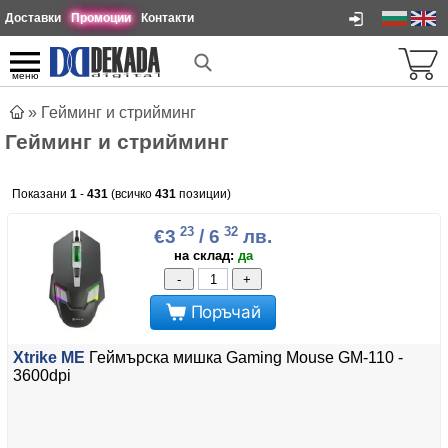
Доставки
Промоции
Контакти
меню
»
Гейминг и стрийминг
Гейминг и стрийминг
Показани
1
-
431
(всичко
431
позиции)
23
32
€3
/ 6
лв.
на склад:
да
-
+
Поръчай
Xtrike ME
Геймърска мишка Gaming Mouse GM-110 -
3600dpi