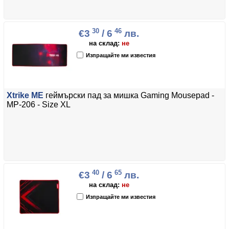
30
46
€3
/ 6
лв.
на склад:
не
Изпращайте ми известия
Xtrike ME
геймърски пад за мишка Gaming Mousepad -
MP-206 - Size XL
40
65
€3
/ 6
лв.
на склад:
не
Изпращайте ми известия