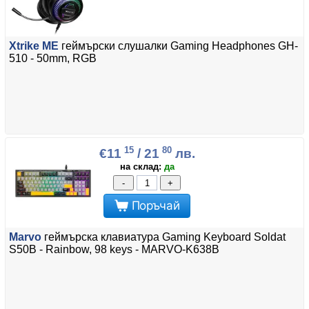
Xtrike ME
геймърски слушалки Gaming Headphones GH-
510 - 50mm, RGB
15
80
€11
/ 21
лв.
на склад:
да
-
+
Поръчай
Marvo
геймърска клавиатура Gaming Keyboard Soldat
S50B - Rainbow, 98 keys - MARVO-K638B