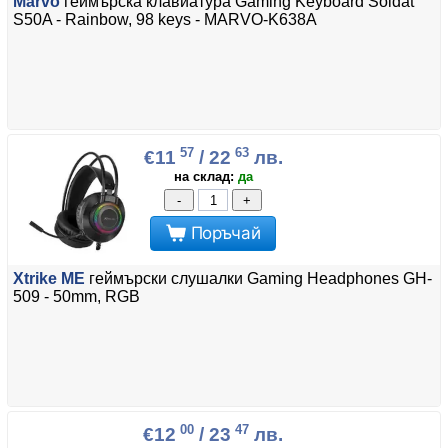
Marvo
геймърска клавиатура Gaming Keyboard Soldat
S50A - Rainbow, 98 keys - MARVO-K638A
57
63
€11
/ 22
лв.
на склад:
да
-
+
Поръчай
Xtrike ME
геймърски слушалки Gaming Headphones GH-
509 - 50mm, RGB
00
47
€12
/ 23
лв.