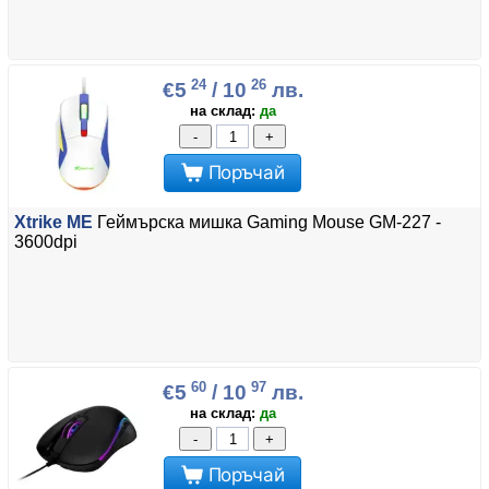
24
26
€5
/ 10
лв.
на склад:
да
-
+
Поръчай
Xtrike ME
Геймърска мишка Gaming Mouse GM-227 -
3600dpi
60
97
€5
/ 10
лв.
на склад:
да
-
+
Поръчай